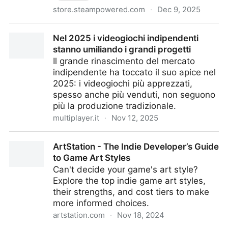
store.steampowered.com
·
Dec 9, 2025
Games in Italy 2025 - STEAM
Nel 2025 i videogiochi indipendenti
stanno umiliando i grandi progetti
Il grande rinascimento del mercato
indipendente ha toccato il suo apice nel
2025: i videogiochi più apprezzati,
spesso anche più venduti, non seguono
più la produzione tradizionale.
multiplayer.it
·
Nov 12, 2025
Nel 2025 i videogiochi indipendenti stanno umiliando
ArtStation - The Indie Developer’s Guide
i grandi progetti
to Game Art Styles
Can't decide your game's art style?
Explore the top indie game art styles,
their strengths, and cost tiers to make
more informed choices.
artstation.com
·
Nov 18, 2024