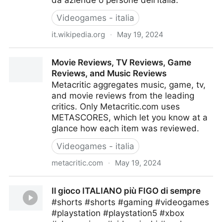
da aziende o persone dell'Italia.
Videogames - italia
it.wikipedia.org
·
May 19, 2024
Categoria:Videogiochi italiani
Movie Reviews, TV Reviews, Game
Reviews, and Music Reviews
Metacritic aggregates music, game, tv,
and movie reviews from the leading
critics. Only Metacritic.com uses
METASCORES, which let you know at a
glance how each item was reviewed.
Videogames - italia
metacritic.com
·
May 19, 2024
Movie Reviews, TV Reviews, Game Reviews, and
Il gioco ITALIANO più FIGO di sempre
Music Reviews
#shorts #shorts #gaming #videogames
#playstation #playstation5 #xbox