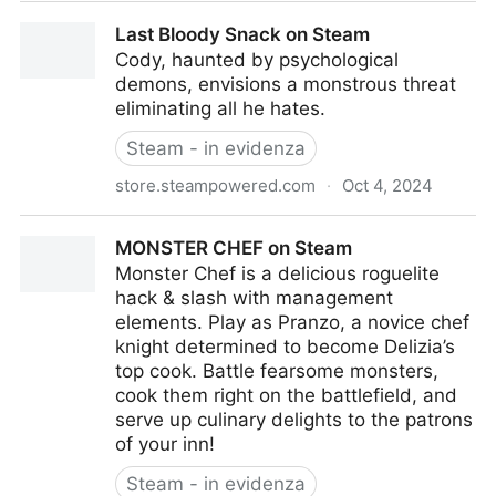
ArtStation - The Indie Developer’s Guide to Game Art
Last Bloody Snack on Steam
Styles
Cody, haunted by psychological
demons, envisions a monstrous threat
eliminating all he hates.
Steam - in evidenza
store.steampowered.com
·
Oct 4, 2024
Last Bloody Snack on Steam
MONSTER CHEF on Steam
Monster Chef is a delicious roguelite
hack & slash with management
elements. Play as Pranzo, a novice chef
knight determined to become Delizia’s
top cook. Battle fearsome monsters,
cook them right on the battlefield, and
serve up culinary delights to the patrons
of your inn!
Steam - in evidenza