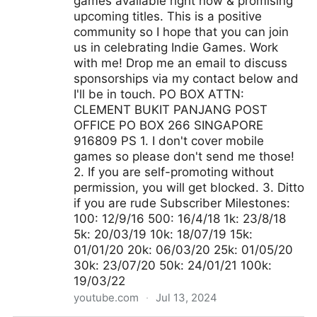
games available right now & promising
upcoming titles. This is a positive
community so I hope that you can join
us in celebrating Indie Games. Work
with me! Drop me an email to discuss
sponsorships via my contact below and
I'll be in touch. PO BOX ATTN:
CLEMENT BUKIT PANJANG POST
OFFICE PO BOX 266 SINGAPORE
916809 PS 1. I don't cover mobile
games so please don't send me those!
2. If you are self-promoting without
permission, you will get blocked. 3. Ditto
if you are rude Subscriber Milestones:
100: 12/9/16 500: 16/4/18 1k: 23/8/18
5k: 20/03/19 10k: 18/07/19 15k:
01/01/20 20k: 06/03/20 25k: 01/05/20
30k: 23/07/20 50k: 24/01/21 100k:
19/03/22
youtube.com
·
Jul 13, 2024