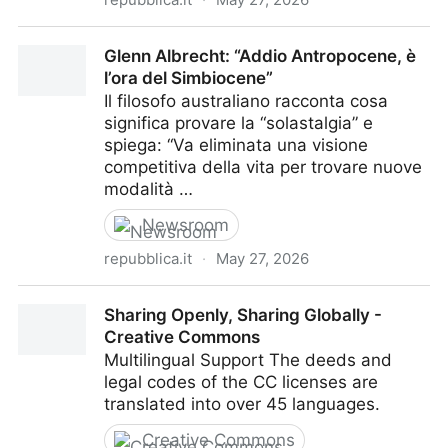
Scandalo fake news con IA travolge l’attore Kim Soo-
Glenn Albrecht: “Addio Antropocene, è
hyun: accusato di rapporti con una minorenne
l’ora del Simbiocene”
Il filosofo australiano racconta cosa
significa provare la “solastalgia” e
spiega: “Va eliminata una visione
competitiva della vita per trovare nuove
modalità …
Newsroom
repubblica.it
·
May 27, 2026
Glenn Albrecht: “Addio Antropocene, è l’ora del
Sharing Openly, Sharing Globally -
Simbiocene”
Creative Commons
Multilingual Support The deeds and
legal codes of the CC licenses are
translated into over 45 languages.
Creative Commons