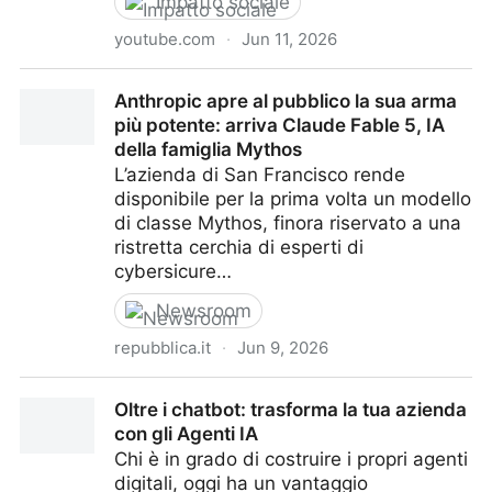
Impatto sociale
youtube.com
·
Jun 11, 2026
USA, gli studenti fischiano i relatori che parlano di
Anthropic apre al pubblico la sua arma
intelligenza artificiale
più potente: arriva Claude Fable 5, IA
della famiglia Mythos
L’azienda di San Francisco rende
disponibile per la prima volta un modello
di classe Mythos, finora riservato a una
ristretta cerchia di esperti di
cybersicure…
Newsroom
repubblica.it
·
Jun 9, 2026
Anthropic apre al pubblico la sua arma più potente:
Oltre i chatbot: trasforma la tua azienda
arriva Claude Fable 5, IA della famiglia Mythos
con gli Agenti IA
Chi è in grado di costruire i propri agenti
digitali, oggi ha un vantaggio