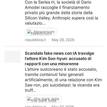
Con la Series H, la società di Dario
Amodei raccoglie il finanziamento
privato più grande della storia della
Silicon Valley. Anthropic supera così la
valutazio…
Newsroom
repubblica.it
·
May 28, 2026
Anthropic vale quasi mille miliardi di dollari dopo un
Scandalo fake news con IA travolge
mega-round di investimento da 65 miliardi
l’attore Kim Soo-hyun: accusato di
rapporti con una minorenne
L’attore sudcoreano è stato accusato,
tramite contenuti falsi generati
artificialmente, di una relazione con Kim
Sae-ron, poi suicidatasi: la vicenda era
truff…
the dark side
repubblica.it
·
May 27, 2026