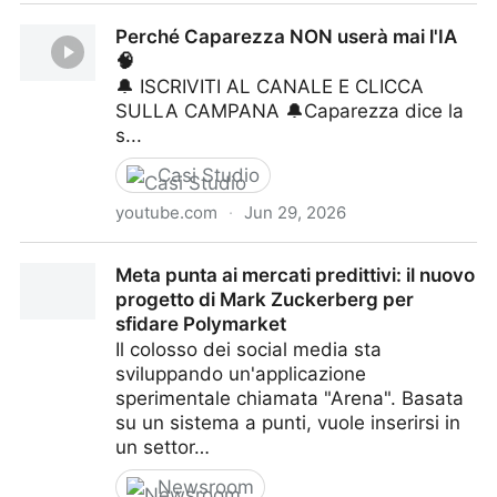
La NUOVA corsa all'ORO: i TOKEN AI CINESI
Perché Caparezza NON userà mai l'IA
🧠
🔔 ISCRIVITI AL CANALE E CLICCA
SULLA CAMPANA 🔔Caparezza dice la
s...
Casi Studio
youtube.com
·
Jun 29, 2026
Perché Caparezza NON userà mai l'IA 🧠
Meta punta ai mercati predittivi: il nuovo
progetto di Mark Zuckerberg per
sfidare Polymarket
Il colosso dei social media sta
sviluppando un'applicazione
sperimentale chiamata "Arena". Basata
su un sistema a punti, vuole inserirsi in
un settor…
Newsroom