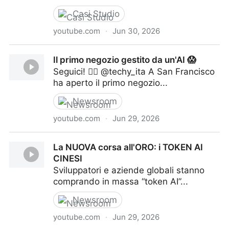
Casi Studio
youtube.com
·
Jun 30, 2026
AI generated vs VFX
Il primo negozio gestito da un'AI 😱
Seguici! 👉🏻 @techy_ita A San Francisco
ha aperto il primo negozio...
Newsroom
youtube.com
·
Jun 29, 2026
Il primo negozio gestito da un'AI 😱
La NUOVA corsa all'ORO: i TOKEN AI
CINESI
Sviluppatori e aziende globali stanno
comprando in massa “token AI”...
Newsroom
youtube.com
·
Jun 29, 2026