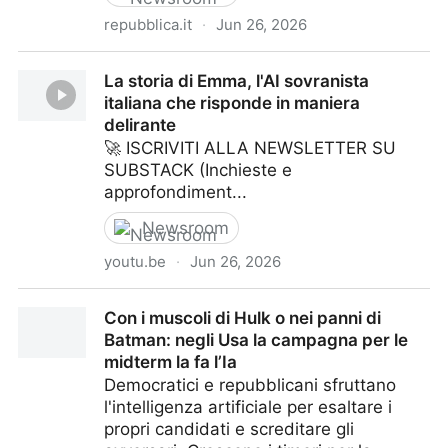
repubblica.it
·
Jun 26, 2026
Meta punta ai mercati predittivi: il nuovo progetto di
La storia di Emma, l'AI sovranista
Mark Zuckerberg per sfidare Polymarket
italiana che risponde in maniera
delirante
🚀 ISCRIVITI ALLA NEWSLETTER SU
SUBSTACK (Inchieste e
approfondiment...
Newsroom
youtu.be
·
Jun 26, 2026
La storia di Emma, l'AI sovranista italiana che
Con i muscoli di Hulk o nei panni di
risponde in maniera delirante
Batman: negli Usa la campagna per le
midterm la fa l’Ia
Democratici e repubblicani sfruttano
l'intelligenza artificiale per esaltare i
propri candidati e screditare gli