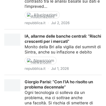
contrasto tra le analisi basate sui dati e
l’impreved…
Allucinazioni
repubblica.it
·
Jul 2, 2026
Tutti i modelli IA cinesi hanno sbagliato il risultato di
IA, allarme delle banche centrali: “Rischi
Germania-Paraguay
crescenti per i mercati”
Monito della Bri alla vigilia del summit di
Sintra, anche su inflazione e debito
Newsroom
repubblica.it
·
Jul 1, 2026
IA, allarme delle banche centrali: “Rischi crescenti per
Giorgio Parisi: “Con l’IA ho risolto un
i mercati”
problema decennale”
Ogni tecnologia ci solleva da un
problema, ma ci sottrae anche
una facoltà. Si rischia di smettere di