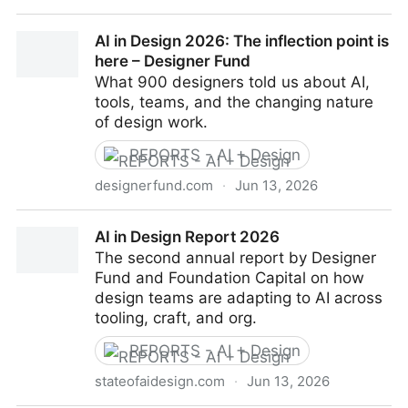
TikTok · PaccaFaCose
AI in Design 2026: The inflection point is
here – Designer Fund
What 900 designers told us about AI,
tools, teams, and the changing nature
of design work.
REPORTS - AI + Design
designerfund.com
·
Jun 13, 2026
AI in Design 2026: The inflection point is here –
AI in Design Report 2026
Designer Fund
The second annual report by Designer
Fund and Foundation Capital on how
design teams are adapting to AI across
tooling, craft, and org.
REPORTS - AI + Design
stateofaidesign.com
·
Jun 13, 2026