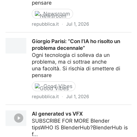
pensare
Newsroom
repubblica.it
·
Jul 1, 2026
Giorgio Parisi: “Con l’IA ho risolto un problema
Giorgio Parisi: “Con l’IA ho risolto un
decennale”
problema decennale”
Ogni tecnologia ci solleva da un
problema, ma ci sottrae anche
una facoltà. Si rischia di smettere di
pensare
Good Vibes
repubblica.it
·
Jul 1, 2026
Giorgio Parisi: “Con l’IA ho risolto un problema
AI generated vs VFX
decennale”
SUBSCRIBE FOR MORE Blender
tipsWHO IS BlenderHub?BlenderHub is
f...