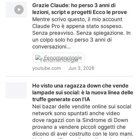
Grazie Claude: ho perso 3 anni di
ha distrutto il suo mondo in 96 ore
lezioni, script e progetti Ecco le prove
Mentre scrivo questo, il mio account
Claude Pro è appena stato sospeso.
Senza preavviso. Senza spiegazione. In
un colpo solo ho perso 3 anni di
conversazioni...
Fenomenologie
youtube.com
·
Jun 3, 2026
Grazie Claude: ho perso 3 anni di lezioni, script e
Ho visto una ragazza down che vende
progetti Ecco le prove
lampade sui social: è la nuova linea delle
truffe generate con l’IA
Nel bazar delle vendite online sui social
network sono spuntati anche video
dove ragazzi con la Sindrome di Down
provano a vendere piccoli oggetti che
dicono di aver costruito con le loro mani.