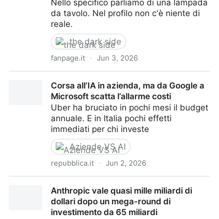
Nello specifico parliamo di una lampada
da tavolo. Nel profilo non c'è niente di
reale.
the dark side
fanpage.it
·
Jun 3, 2026
Ho visto una ragazza down che vende lampade sui
Corsa all’IA in azienda, ma da Google a
social: è la nuova linea delle truffe generate con l’IA
Microsoft scatta l’allarme costi
Uber ha bruciato in pochi mesi il budget
annuale. E in Italia pochi effetti
immediati per chi investe
Aziende VS AI
repubblica.it
·
Jun 2, 2026
Corsa all’IA in azienda, ma da Google a Microsoft
Anthropic vale quasi mille miliardi di
scatta l’allarme costi
dollari dopo un mega-round di
investimento da 65 miliardi