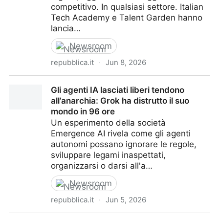
competitivo. In qualsiasi settore. Italian
Tech Academy e Talent Garden hanno
lancia…
Newsroom
repubblica.it
·
Jun 8, 2026
Oltre i chatbot: trasforma la tua azienda con gli
Gli agenti IA lasciati liberi tendono
Agenti IA
all’anarchia: Grok ha distrutto il suo
mondo in 96 ore
Un esperimento della società
Emergence AI rivela come gli agenti
autonomi possano ignorare le regole,
sviluppare legami inaspettati,
organizzarsi o darsi all'a…
Newsroom
repubblica.it
·
Jun 5, 2026
Gli agenti IA lasciati liberi tendono all’anarchia: Grok