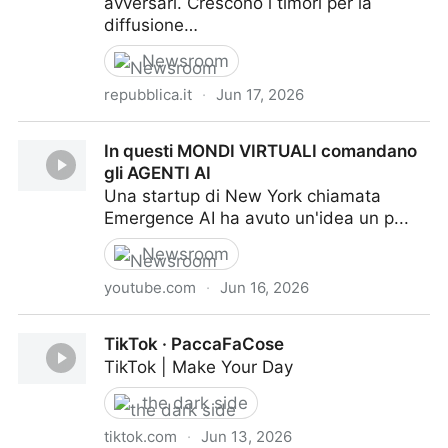
avversari. Crescono i timori per la
diffusione…
Newsroom
repubblica.it
·
Jun 17, 2026
Con i muscoli di Hulk o nei panni di Batman: negli
In questi MONDI VIRTUALI comandano
Usa la campagna per le midterm la fa l’Ia
gli AGENTI AI
Una startup di New York chiamata
Emergence AI ha avuto un'idea un p...
Newsroom
youtube.com
·
Jun 16, 2026
In questi MONDI VIRTUALI comandano gli AGENTI AI
TikTok · PaccaFaCose
TikTok | Make Your Day
the dark side
tiktok.com
·
Jun 13, 2026