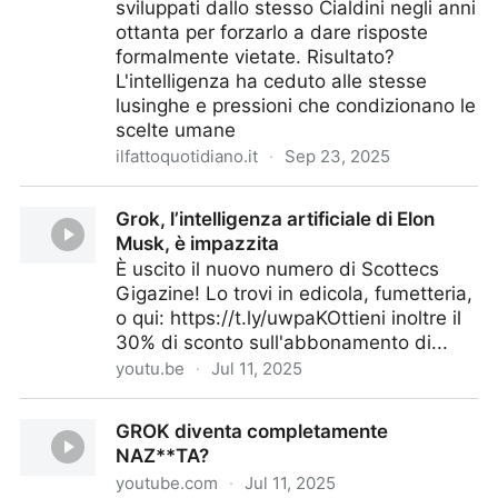
sviluppati dallo stesso Cialdini negli anni
ottanta per forzarlo a dare risposte
formalmente vietate. Risultato?
L'intelligenza ha ceduto alle stesse
lusinghe e pressioni che condizionano le
scelte umane
ilfattoquotidiano.it
·
Sep 23, 2025
Com’è umana lei… L’AI “fregata” dalle tecniche di
Grok, l’intelligenza artificiale di Elon
persuasione: così un team…
Musk, è impazzita
È uscito il nuovo numero di Scottecs
Gigazine! Lo trovi in edicola, fumetteria,
o qui: https://t.ly/uwpaKOttieni inoltre il
30% di sconto sull'abbonamento di...
youtu.be
·
Jul 11, 2025
Grok, l’intelligenza artificiale di Elon Musk, è
GROK diventa completamente
impazzita
NAZ**TA?
youtube.com
·
Jul 11, 2025