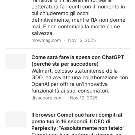
narrativa d’intrattenimento. Ma la
Letteratura fa i conti con il momento in
cui chiuderemo gli occhi
definitivamente, mentre l’IA non dorme
mai. E non contempla la morte come
salvezza.
mowmag.com
·
Nov 12, 2025
I libri scritti con l'IA invaderanno le classifiche e
Come sarà fare la spesa con ChatGPT
stermineranno i produttori di Bestseller. È così che la
(perché sta per succedere)
Scrittura, quella vera, vincerà. L'ho fatto e vi racconto
Walmart, colosso statunitense della
com'è andata
GDO, ha avviato una collaborazione con
OpenAI per offrire un'innovativa
funzionalità ai suoi consumatori.
dissapore.com
·
Nov 12, 2025
Come sarà fare la spesa con ChatGPT (perché sta
Il browser Comet può fare i compiti al
per succedere)
posto tuo in 16 secondi. Il CEO di
Perplexity: “Assolutamente non fatelo”