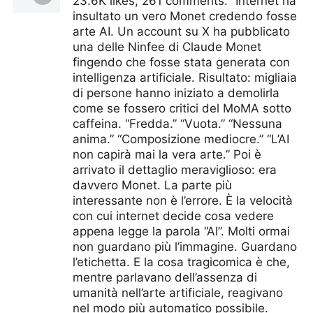
23.6K likes, 261 comments. “Internet ha
insultato un vero Monet credendo fosse
arte AI. Un account su X ha pubblicato
una delle Ninfee di Claude Monet
fingendo che fosse stata generata con
intelligenza artificiale. Risultato: migliaia
di persone hanno iniziato a demolirla
come se fossero critici del MoMA sotto
caffeina. “Fredda.” “Vuota.” “Nessuna
anima.” “Composizione mediocre.” “L’AI
non capirà mai la vera arte.” Poi è
arrivato il dettaglio meraviglioso: era
davvero Monet. La parte più
interessante non è l’errore. È la velocità
con cui internet decide cosa vedere
appena legge la parola “AI”. Molti ormai
non guardano più l’immagine. Guardano
l’etichetta. E la cosa tragicomica è che,
mentre parlavano dell’assenza di
umanità nell’arte artificiale, reagivano
nel modo più automatico possibile.