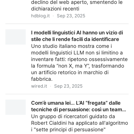
declino del web aperto, smentendo le
dichiarazioni recenti
hdblog.it
·
Sep 23, 2025
Google ammette: il web aperto sta crollando
I modelli linguistici AI hanno un vizio di
stile che li rende facili da identificare
Uno studio italiano mostra come i
modelli linguistici LLM non si limitino a
inventare fatti: ripetono ossessivamente
la formula “non X, ma Y”, trasformando
un artificio retorico in marchio di
fabbrica.
wired.it
·
Sep 23, 2025
I modelli linguistici AI hanno un vizio di stile che li
Com’è umana lei… L’AI “fregata” dalle
rende facili da identificare
tecniche di persuasione: così un team…
Un gruppo di ricercatori guidato da
Robert Cialdini ha applicato all'algoritmo
i "sette principi di persuasione"