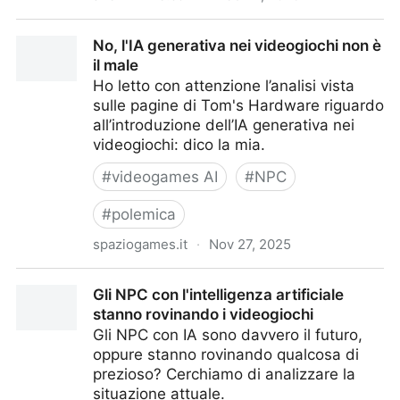
Addio gavetta: come l’AI sta cambiando l’inizio delle
No, l'IA generativa nei videogiochi non è
carriere
il male
Ho letto con attenzione l’analisi vista
sulle pagine di Tom's Hardware riguardo
all’introduzione dell’IA generativa nei
videogiochi: dico la mia.
#
videogames AI
#
NPC
#
polemica
spaziogames.it
·
Nov 27, 2025
No, l'IA generativa nei videogiochi non è il male
Gli NPC con l'intelligenza artificiale
stanno rovinando i videogiochi
Gli NPC con IA sono davvero il futuro,
oppure stanno rovinando qualcosa di
prezioso? Cerchiamo di analizzare la
situazione attuale.