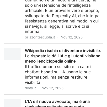
Comet non è un motore di ricerca, né
solo un’estensione dell’intelligenza
artificiale. È un browser vero e proprio,
sviluppato da Perplexity AI, che integra
l’assistenza generativa nel modo in cui
si naviga, si legge, si scrive e ci si
informa.
orizzontescuola.it
·
Nov 12, 2025
Il browser Comet può fare i compiti al posto tuo in 16
Wikipedia rischia di diventare invisibile.
secondi. Il CEO di Perplexity: “Assolutamente non
Le risposte le dà l'IA e gli utenti visitano
fatelo”
meno l'enciclopedia online
Il traffico umano sul sito è in calo: i
chatbot basati sull'IA usano le sue
informazioni, ma senza restituire
visibilità
dday.it
·
Nov 12, 2025
Wikipedia rischia di diventare invisibile. Le risposte le
L’IA è il nuovo avvocato, ma è una
dà l'IA e gli utenti visitano meno l'enciclopedia online
rivoluzione soltanto apparente