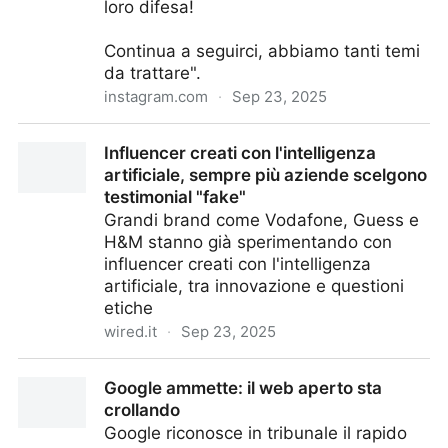
loro difesa!
Continua a seguirci, abbiamo tanti temi
da trattare".
instagram.com
·
Sep 23, 2025
Autorità Antitrust (AGCM) (@autorita_antitrust) •
Influencer creati con l'intelligenza
Instagram reel
artificiale, sempre più aziende scelgono
testimonial "fake"
Grandi brand come Vodafone, Guess e
H&M stanno già sperimentando con
influencer creati con l'intelligenza
artificiale, tra innovazione e questioni
etiche
wired.it
·
Sep 23, 2025
Influencer creati con l'intelligenza artificiale, sempre
Google ammette: il web aperto sta
più aziende scelgono testimonial "fake"
crollando
Google riconosce in tribunale il rapido