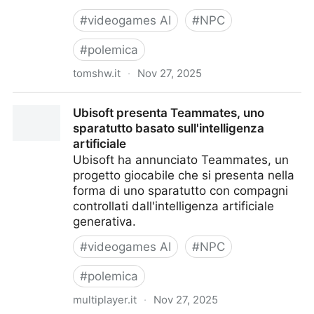
#
videogames AI
#
NPC
#
polemica
tomshw.it
·
Nov 27, 2025
Gli NPC con l'intelligenza artificiale stanno rovinando
Ubisoft presenta Teammates, uno
i videogiochi
sparatutto basato sull'intelligenza
artificiale
Ubisoft ha annunciato Teammates, un
progetto giocabile che si presenta nella
forma di uno sparatutto con compagni
controllati dall'intelligenza artificiale
generativa.
#
videogames AI
#
NPC
#
polemica
multiplayer.it
·
Nov 27, 2025