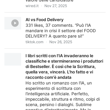
valore delle candidature
wired.it
·
Nov 27, 2025
Lettera di presentazione, perché ormai ChatGpt e gli
AI vs Food Delivery
altri LLM l'hanno resa perfetta ma inutile
331 likes, 37 comments. “Può l'IA
mandare in crisi il settore del FOOD
DELIVERY? A quanto pare si!”
tiktok.com
·
Nov 26, 2025
AI vs Food Delivery
I libri scritti con l'IA invaderanno le
classifiche e stermineranno i produttori
di Bestseller. È così che la Scrittura,
quella vera, vincerà. L'ho fatto e vi
racconto com'è andata
Ho scritto un romanzo con l’IA, un
esperimento di scrittura con
l’intelligenza artificiale. Perfetto,
impeccabile, struttura e ritmo, colpi di
scena, persino i dialoghi. Sublime