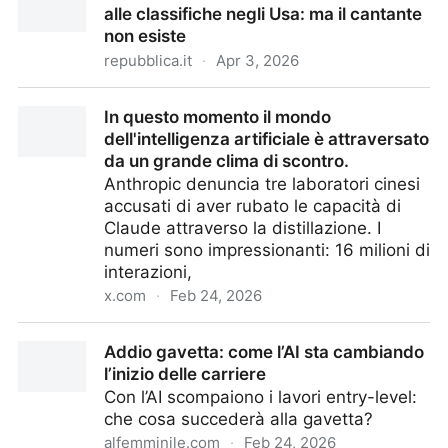
alle classifiche negli Usa: ma il cantante
non esiste
repubblica.it
·
Apr 3, 2026
Il brano blues di Eddie Dalton in testa alle classifiche
In questo momento il mondo
negli Usa: ma il cantante non esiste
dell'intelligenza artificiale è attraversato
da un grande clima di scontro.
Anthropic denuncia tre laboratori cinesi
accusati di aver rubato le capacità di
Claude attraverso la distillazione. I
numeri sono impressionanti: 16 milioni di
interazioni,
x.com
·
Feb 24, 2026
In questo momento il mondo dell'intelligenza
Addio gavetta: come l’AI sta cambiando
artificiale è attraversato da un grande clima di
l’inizio delle carriere
scontro.
Con l’AI scompaiono i lavori entry-level:
che cosa succederà alla gavetta?
alfemminile.com
·
Feb 24, 2026