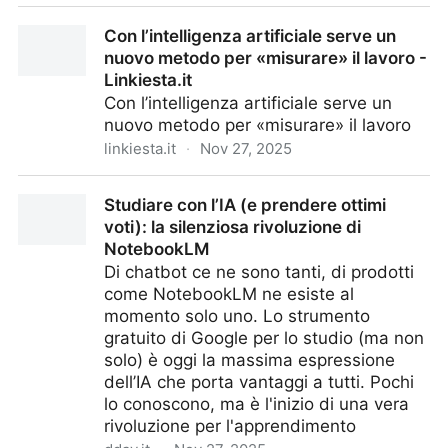
Ubisoft presenta Teammates, uno sparatutto basato
Con l’intelligenza artificiale serve un
sull'intelligenza artificiale
nuovo metodo per «misurare» il lavoro -
Linkiesta.it
Con l’intelligenza artificiale serve un
nuovo metodo per «misurare» il lavoro
linkiesta.it
·
Nov 27, 2025
Con l’intelligenza artificiale serve un nuovo metodo
Studiare con l’IA (e prendere ottimi
per «misurare» il lavoro - Linkiesta.it
voti): la silenziosa rivoluzione di
NotebookLM
Di chatbot ce ne sono tanti, di prodotti
come NotebookLM ne esiste al
momento solo uno. Lo strumento
gratuito di Google per lo studio (ma non
solo) è oggi la massima espressione
dell’IA che porta vantaggi a tutti. Pochi
lo conoscono, ma è l'inizio di una vera
rivoluzione per l'apprendimento