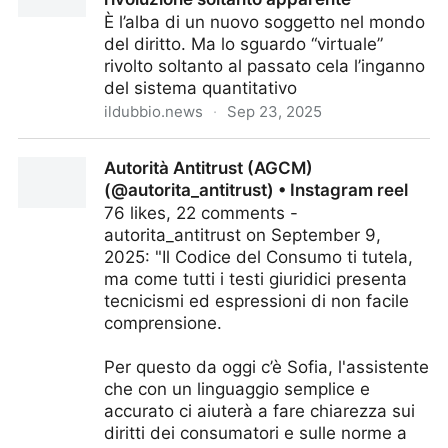
È l’alba di un nuovo soggetto nel mondo
del diritto. Ma lo sguardo “virtuale”
rivolto soltanto al passato cela l’inganno
del sistema quantitativo
ildubbio.news
·
Sep 23, 2025
L’IA è il nuovo avvocato, ma è una rivoluzione
Autorità Antitrust (AGCM)
soltanto apparente
(@autorita_antitrust) • Instagram reel
76 likes, 22 comments -
autorita_antitrust on September 9,
2025: "Il Codice del Consumo ti tutela,
ma come tutti i testi giuridici presenta
tecnicismi ed espressioni di non facile
comprensione.
Per questo da oggi c’è Sofia, l'assistente
che con un linguaggio semplice e
accurato ci aiuterà a fare chiarezza sui
diritti dei consumatori e sulle norme a