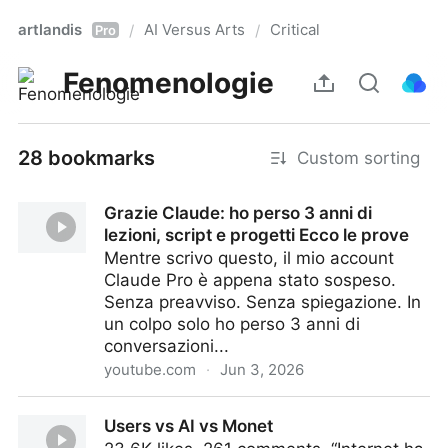
artlandis
AI Versus Arts
Critical
/
/
Pro
Fenomenologie
28 bookmarks
Custom sorting
Grazie Claude: ho perso 3 anni di
lezioni, script e progetti Ecco le prove
Mentre scrivo questo, il mio account
Claude Pro è appena stato sospeso.
Senza preavviso. Senza spiegazione. In
un colpo solo ho perso 3 anni di
conversazioni...
youtube.com
·
Jun 3, 2026
Grazie Claude: ho perso 3 anni di lezioni, script e
Users vs AI vs Monet
progetti Ecco le prove