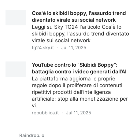
GROK diventa completamente NAZ**TA?
Cos'è lo skibidi boppy, l'assurdo trend
diventato virale sui social network
Leggi su Sky TG24 l'articolo Cos'è lo
skibidi boppy, l'assurdo trend diventato
virale sui social network
tg24.sky.it
·
Jul 11, 2025
Cos'è lo skibidi boppy, l'assurdo trend diventato
YouTube contro lo “Skibidi Boppy”:
virale sui social network
battaglia contro i video generati dall’AI
La piattaforma aggiorna le proprie
regole dopo il proliferare di contenuti
ripetitivi prodotti dall’intelligenza
artificiale: stop alla monetizzazione per i
vi…
repubblica.it
·
Jul 11, 2025
YouTube contro lo “Skibidi Boppy”: battaglia contro i
video generati dall’AI
Raindrop.io