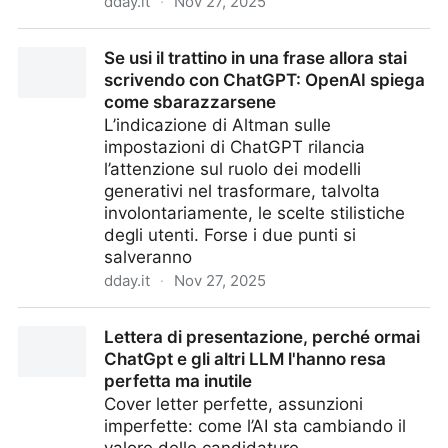
dday.it
·
Nov 27, 2025
Studiare con l’IA (e prendere ottimi voti): la silenziosa
Se usi il trattino in una frase allora stai
rivoluzione di NotebookLM
scrivendo con ChatGPT: OpenAI spiega
come sbarazzarsene
L’indicazione di Altman sulle
impostazioni di ChatGPT rilancia
l’attenzione sul ruolo dei modelli
generativi nel trasformare, talvolta
involontariamente, le scelte stilistiche
degli utenti. Forse i due punti si
salveranno
dday.it
·
Nov 27, 2025
Se usi il trattino in una frase allora stai scrivendo con
Lettera di presentazione, perché ormai
ChatGPT: OpenAI spiega come sbarazzarsene
ChatGpt e gli altri LLM l'hanno resa
perfetta ma inutile
Cover letter perfette, assunzioni
imperfette: come l’AI sta cambiando il