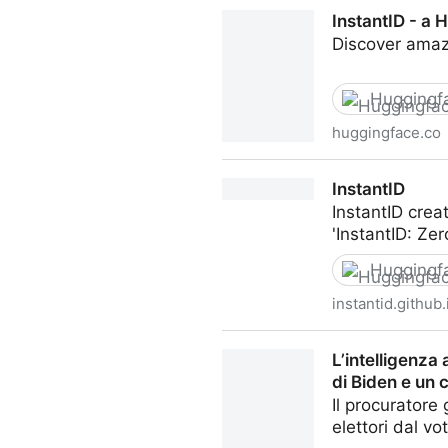
PIXART-α:Fast Training of D
InstantID - a
Discover ama
Huggingf
huggingface.co
InstantID - a Hugging Face 
InstantID
InstantID crea
'InstantID: Ze
Huggingf
instantid.github.
InstantID
L’intelligenza
di Biden e un 
Il procuratore
elettori dal v