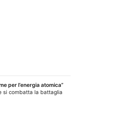
oce artefatta di Biden e un
ome per l’energia atomica”
 si combatta la battaglia