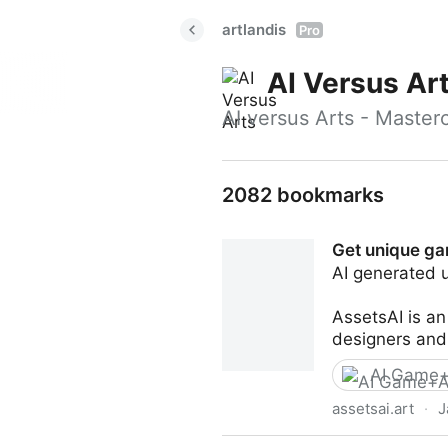
artlandis
Pro
AI Versus Ar
AI versus Arts - Mastercla
2082 bookmarks
Get unique ga
AI generated 
AssetsAI is an
designers and
AI Game+
assetsai.art
·
J
Get unique game assets gen