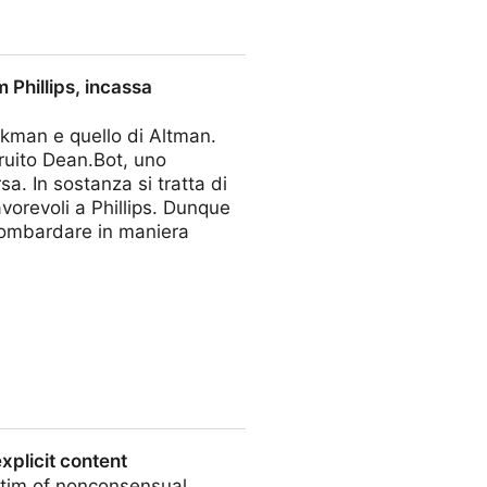
ia atomica”
 Phillips, incassa
ckman e quello di Altman.
truito Dean.Bot, uno
a. In sostanza si tratta di
avorevoli a Phillips. Dunque
bombardare in maniera
cassa l’appoggio di Sam Altman
xplicit content
ctim of nonconsensual