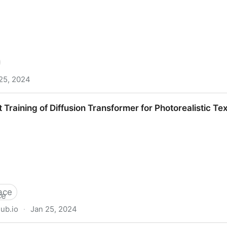
25, 2024
lustrations for Women and Men Aviators: 50 Pages to In
Training of Diffusion Transformer for Photorealistic T
ace
hub.io
·
Jan 25, 2024