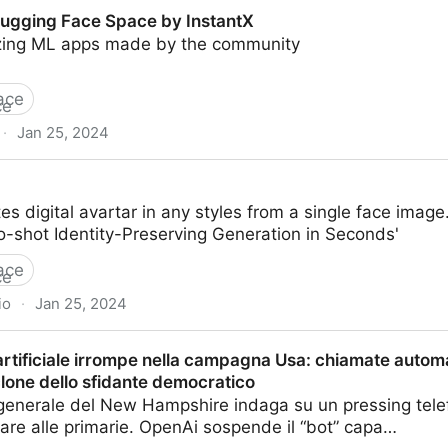
iffusion Transformer for Photorealistic Text-to-Image S
 Hugging Face Space by InstantX
zing ML apps made by the community
ace
·
Jan 25, 2024
Space by InstantX
tes digital avartar in any styles from a single face image
ro-shot Identity-Preserving Generation in Seconds'
ace
io
·
Jan 25, 2024
 artificiale irrompe nella campagna Usa: chiamate autom
clone dello sfidante democratico
 generale del New Hampshire indaga su un pressing telef
otare alle primarie. OpenAi sospende il “bot” capa…