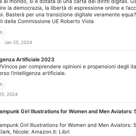
 al mondo, si è dotata di una carta dei diritti digitali. G
ire la democrazia, la libertà di espressione online e l’ac
ipi. Basterà per una transizione digitale veramente equa? 
tali della Commissione UE Roberto Viola
m
·
Jan 25, 2024
’AI fondamentale per la democrazia»
lligenza Artificiale 2023
Vincos per comprendere opinioni e propensioni degli ital
rso l’intelligenza artificiale.
m
25, 2024
iale 2023
ampunk Girl Illustrations for Women and Men Aviators: 
ampunk Girl Illustrations for Women and Men Aviators: 
lark, Nicole: Amazon.it: Libri