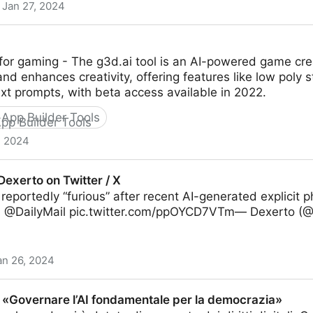
Jan 27, 2024
me assets
 for gaming - The g3d.ai tool is an AI-powered game cr
d enhances creativity, offering features like low poly st
ext prompts, with beta access available in 2022.
App Builder Tools
, 2024
 Dexerto on Twitter / X
s reportedly “furious” after recent AI-generated explicit 
ia @DailyMail pic.twitter.com/ppOYCD7VTm— Dexerto (
an 26, 2024
itter / X
: «Governare l’AI fondamentale per la democrazia»