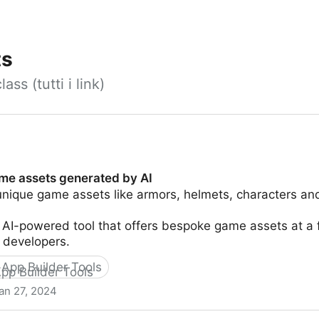
ts
ss (tutti i link)
me assets generated by AI
unique game assets like armors, helmets, characters an
 AI-powered tool that offers bespoke game assets at a f
 developers.
App Builder Tools
an 27, 2024
erated by AI