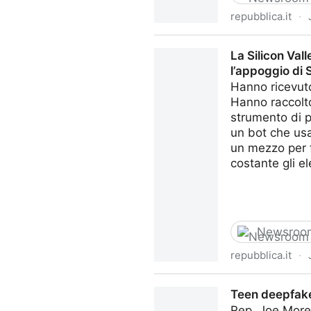
repubblica.it
·
Sam Altman: “In pochi anni l
La Silicon Val
l’appoggio di
Hanno ricevuto
Hanno raccolto
strumento di p
un bot che usa 
un mezzo per 
costante gli e
Newsroo
repubblica.it
·
La Silicon Valley scarica Bi
Teen deepfake 
Rep. Joe Morel