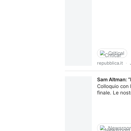
Critical
repubblica.it
·
L’intelligenza artificiale i
Sam Altman: “I
clone dello sfidante democr
Colloquio con 
finale. Le nos
Newsroo