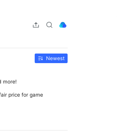
Newest
d more!
air price for game