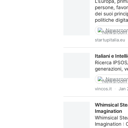
L’Europa, prima
persone, favor
dei suoi princ
politiche digi
Newsroo
startupitalia.eu
Roberto Viola: «Governare l
Italiani e Inte
Ricerca IPSOS/
generazioni, ve
Newsroo
vincos.it
·
Jan 
Italiani e Intelligenza Artific
Whimsical Ste
Imagination
Whimsical Ste
Imagination : C