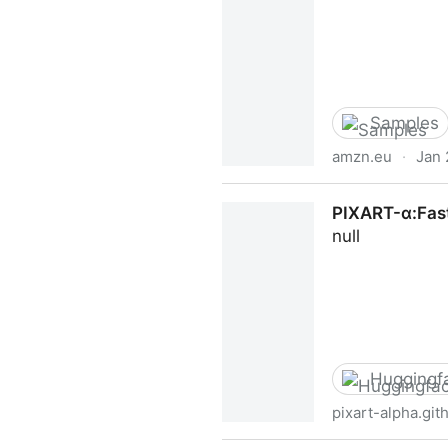
Samples
amzn.eu
·
Jan 
Whimsical Steampunk Girl Il
PIXART-α:Fast 
null
Huggingf
pixart-alpha.git