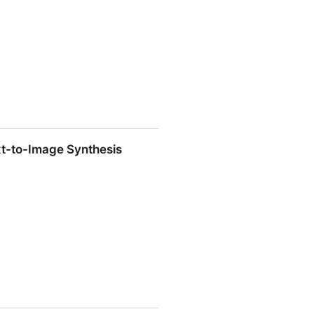
dulge Your Imagination
ext-to-Image Synthesis