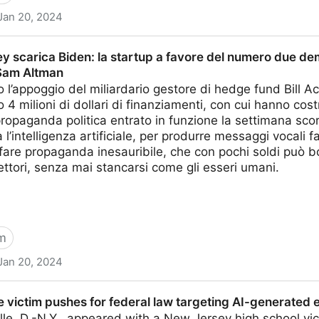
Jan 20, 2024
’IA sarà inarrestabile, serve un’agenzia come per l’energ
ley scarica Biden: la startup a favore del numero due dem
 Sam Altman
 l’appoggio del miliardario gestore di hedge fund Bill A
 4 milioni di dollari di finanziamenti, con cui hanno cos
ropaganda politica entrato in funzione la settimana scors
l’intelligenza artificiale, per produrre messaggi vocali f
fare propaganda inesauribile, che con pochi soldi può 
lettori, senza mai stancarsi come gli esseri umani.
m
Jan 20, 2024
den: la startup a favore del numero due dem Phillips, in
victim pushes for federal law targeting AI-generated e
le, D.-N.Y., appeared with a New Jersey high school vi