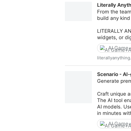
Literally Anyt
From the team
build any kind 
LITERALLY ANY
widgets, or dig
AI Game+
literallyanything
Literally Anything — Gallery
Scenario - AI
Generate prem
Craft unique 
The AI tool en
AI models. Use
in minutes with
AI Game+