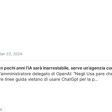
Jan 23, 2024
rrompe nella campagna Usa: chiamate automatiche con la v
n pochi anni l’IA sarà inarrestabile, serve un’agenzia c
atico
l’amministratore delegato di OpenAI: “Negli Usa pare che
tre linee guida vietano di usare ChatGpt per la p…
m