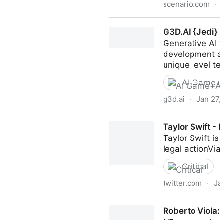
scenario.com
·
Scenario - AI-generated ga
G3D.AI {Jedi}
Generative AI
development an
unique level t
AI Game+
g3d.ai
·
Jan 27
G3D.AI {Jedi}
Taylor Swift -
Taylor Swift i
legal actionV
Critical
twitter.com
·
J
Taylor Swift - Dexerto on Tw
Roberto Viola