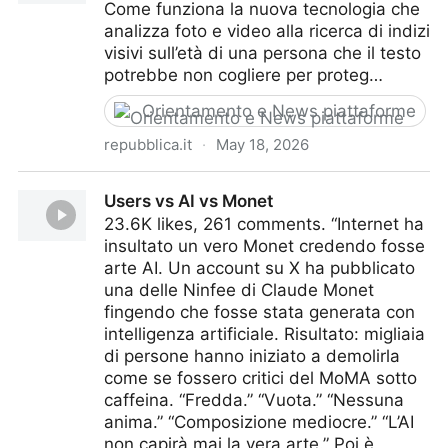
Come funziona la nuova tecnologia che
analizza foto e video alla ricerca di indizi
visivi sull’età di una persona che il testo
potrebbe non cogliere per proteg…
Orientamento e News piattaforme
repubblica.it
·
May 18, 2026
Meta usa l'intelligenza artificiale per capire se sei un
Users vs AI vs Monet
adolescente
23.6K likes, 261 comments. “Internet ha
insultato un vero Monet credendo fosse
arte AI. Un account su X ha pubblicato
una delle Ninfee di Claude Monet
fingendo che fosse stata generata con
intelligenza artificiale. Risultato: migliaia
di persone hanno iniziato a demolirla
come se fossero critici del MoMA sotto
caffeina. “Fredda.” “Vuota.” “Nessuna
anima.” “Composizione mediocre.” “L’AI
non capirà mai la vera arte.” Poi è