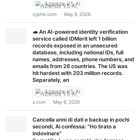
Aziende VS AI
zyphe.com
·
May 6, 2026
IDMerit Data Leak: 1B KYC Records Exposed Across
🦔 An AI-powered identity verification
26 Countries
service called IDMerit left 1 billion
records exposed in an unsecured
database, including national IDs, full
names, addresses, phone numbers, and
emails from 26 countries. The US was
hit hardest with 203 million records.
Separately, an
Aziende VS AI
x.com
·
May 6, 2026
🦔 An AI-powered identity verification service called
Cancella anni di dati e backup in pochi
IDMerit left 1 billion records exposed in an unsecured
secondi, Ai confessa: "Ho tirato a
database, including national IDs, full names,
indovinare"
addresses, phone numbers, and emails from 26