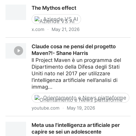
Starbucks spegne l’IA che doveva contare latte e
The Mythos effect
scorte
Aziende VS AI
x.com
·
May 21, 2026
The Mythos effect
Claude cosa ne pensi del progetto
Maven?!- Shane Harris
Il Project Maven è un programma del
Dipartimento della Difesa degli Stati
Uniti nato nel 2017 per utilizzare
l’intelligenza artificiale nell’analisi di
immag...
Orientamento e News piattaforme
youtube.com
·
May 19, 2026
Claude cosa ne pensi del progetto Maven?!- Shane
Meta usa l'intelligenza artificiale per
Harris
capire se sei un adolescente