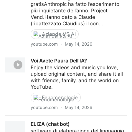
gratisAnthropic ha fatto l’esperimento
più inquietante dell’anno: Project
Vend.Hanno dato a Claude
(ribattezzato Claudius) il con...
Aziende VS AI
youtube.com
·
May 14, 2026
Questa IA ha regalato tutto gratis Anthropic ha fatto
Voi Avete Paura Dell’IA?
l’esperimento più inquietante dell’anno:
Enjoy the videos and music you love,
upload original content, and share it all
with friends, family, and the world on
YouTube.
Fenomenologie
youtube.com
·
May 14, 2026
Voi Avete Paura Dell’IA?
ELIZA (chat bot)
software di elaborazione del linguaggio