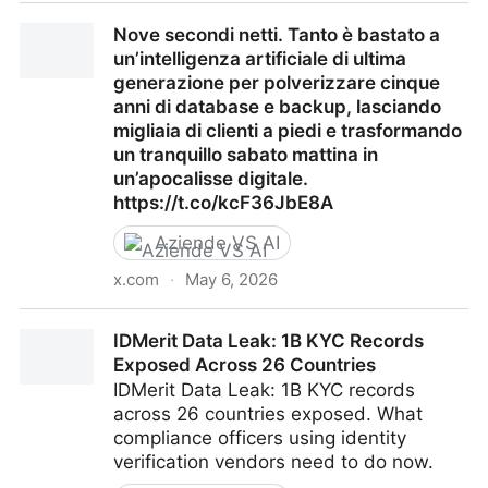
Effetto Eliza: un fenomeno emergente nella
Nove secondi netti. Tanto è bastato a
psicologia contemporanea - Heraldo
un’intelligenza artificiale di ultima
generazione per polverizzare cinque
anni di database e backup, lasciando
migliaia di clienti a piedi e trasformando
un tranquillo sabato mattina in
un’apocalisse digitale.
https://t.co/kcF36JbE8A
Aziende VS AI
x.com
·
May 6, 2026
Nove secondi netti. Tanto è bastato a un’intelligenza
IDMerit Data Leak: 1B KYC Records
artificiale di ultima generazione per polverizzare
Exposed Across 26 Countries
cinque anni di database e backup, lasciando migliaia
IDMerit Data Leak: 1B KYC records
di clienti a piedi e trasformando un tranquillo sabato
across 26 countries exposed. What
mattina in un’apocalisse digitale.
compliance officers using identity
https://t.co/kcF36JbE8A
verification vendors need to do now.