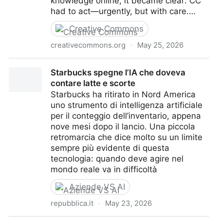
knowledge online, it became clear: CC
had to act—urgently, but with care.…
Creative Commons
creativecommons.org
·
May 25, 2026
AI and the Commons - Creative Commons
Starbucks spegne l’IA che doveva
contare latte e scorte
Starbucks ha ritirato in Nord America
uno strumento di intelligenza artificiale
per il conteggio dell’inventario, appena
nove mesi dopo il lancio. Una piccola
retromarcia che dice molto su un limite
sempre più evidente di questa
tecnologia: quando deve agire nel
mondo reale va in difficoltà
Aziende VS AI
repubblica.it
·
May 23, 2026