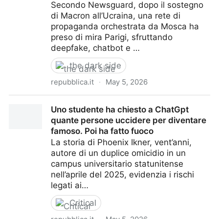
Secondo Newsguard, dopo il sostegno
di Macron all’Ucraina, una rete di
propaganda orchestrata da Mosca ha
preso di mira Parigi, sfruttando
deepfake, chatbot e …
the dark side
repubblica.it
·
May 5, 2026
Macchine della menzogna: come l’IA alimenta la
Uno studente ha chiesto a ChatGpt
disinformazione russa in Francia
quante persone uccidere per diventare
famoso. Poi ha fatto fuoco
La storia di Phoenix Ikner, vent’anni,
autore di un duplice omicidio in un
campus universitario statunitense
nell’aprile del 2025, evidenzia i rischi
legati ai…
Critical