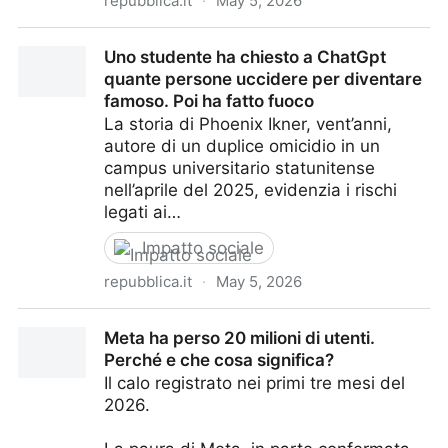
repubblica.it
·
May 5, 2026
Uno studente ha chiesto a ChatGpt quante persone
Uno studente ha chiesto a ChatGpt
uccidere per diventare famoso. Poi ha fatto fuoco
quante persone uccidere per diventare
famoso. Poi ha fatto fuoco
La storia di Phoenix Ikner, vent’anni,
autore di un duplice omicidio in un
campus universitario statunitense
nell’aprile del 2025, evidenzia i rischi
legati ai…
Impatto sociale
repubblica.it
·
May 5, 2026
Uno studente ha chiesto a ChatGpt quante persone
Meta ha perso 20 milioni di utenti.
uccidere per diventare famoso. Poi ha fatto fuoco
Perché e che cosa significa?
Il calo registrato nei primi tre mesi del
2026.