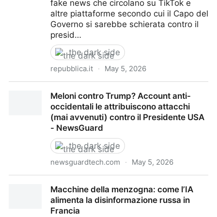
fake news che circolano su TikTok e
altre piattaforme secondo cui il Capo del
Governo si sarebbe schierata contro il
presid…
the dark side
repubblica.it
·
May 5, 2026
La Meloni che non esiste: come e perché sui social la
Meloni contro Trump? Account anti-
premier sta diventando un’icona anti-Trump
occidentali le attribuiscono attacchi
(mai avvenuti) contro il Presidente USA
- NewsGuard
the dark side
newsguardtech.com
·
May 5, 2026
Meloni contro Trump? Account anti-occidentali le
Macchine della menzogna: come l’IA
attribuiscono attacchi (mai avvenuti) contro il
alimenta la disinformazione russa in
Presidente USA - NewsGuard
Francia