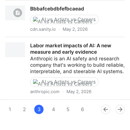
Workspace intelligence ggogle gemini
Bbbafcebdbfefbcaead
AI vs Artists vs Careers
cdn.sanity.io
·
May 2, 2026
Bbbafcebdbfefbcaead
Labor market impacts of AI: A new
measure and early evidence
Anthropic is an AI safety and research
company that's working to build reliable,
interpretable, and steerable AI systems.
AI vs Artists vs Careers
anthropic.com
·
May 2, 2026
Labor market impacts of AI: A new measure and
early evidence
1
2
3
4
5
6
7
8
9