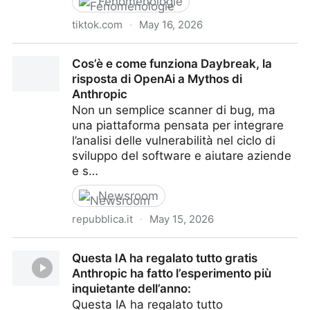
Fenomenologie
tiktok.com
·
May 16, 2026
Users vs AI vs Monet
Cos’è e come funziona Daybreak, la
risposta di OpenAi a Mythos di
Anthropic
Non un semplice scanner di bug, ma
una piattaforma pensata per integrare
l’analisi delle vulnerabilità nel ciclo di
sviluppo del software e aiutare aziende
e s…
Newsroom
repubblica.it
·
May 15, 2026
Cos’è e come funziona Daybreak, la risposta di
Questa IA ha regalato tutto gratis
OpenAi a Mythos di Anthropic
Anthropic ha fatto l’esperimento più
inquietante dell’anno:
Questa IA ha regalato tutto