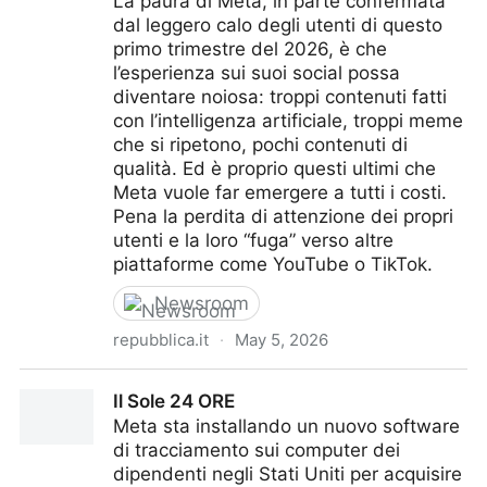
La paura di Meta, in parte confermata
dal leggero calo degli utenti di questo
primo trimestre del 2026, è che
l’esperienza sui suoi social possa
diventare noiosa: troppi contenuti fatti
con l’intelligenza artificiale, troppi meme
che si ripetono, pochi contenuti di
qualità. Ed è proprio questi ultimi che
Meta vuole far emergere a tutti i costi.
Pena la perdita di attenzione dei propri
utenti e la loro “fuga” verso altre
piattaforme come YouTube o TikTok.
Newsroom
repubblica.it
·
May 5, 2026
Meta ha perso 20 milioni di utenti. Perché e che cosa
Il Sole 24 ORE
significa?
Meta sta installando un nuovo software
di tracciamento sui computer dei
dipendenti negli Stati Uniti per acquisire