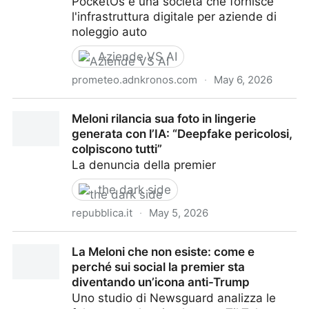
PocketOs è una società che fornisce
countries. The US was hit hardest with 203 million
l'infrastruttura digitale per aziende di
records. Separately, an
noleggio auto
Aziende VS AI
prometeo.adnkronos.com
·
May 6, 2026
Cancella anni di dati e backup in pochi secondi, Ai
Meloni rilancia sua foto in lingerie
confessa: "Ho tirato a indovinare"
generata con l’IA: “Deepfake pericolosi,
colpiscono tutti”
La denuncia della premier
the dark side
repubblica.it
·
May 5, 2026
Meloni rilancia sua foto in lingerie generata con l’IA:
La Meloni che non esiste: come e
“Deepfake pericolosi, colpiscono tutti”
perché sui social la premier sta
diventando un’icona anti-Trump
Uno studio di Newsguard analizza le