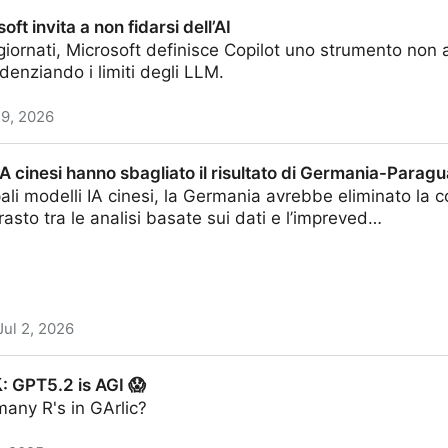
lice prompt? La vera storia dietro il video
oft invita a non fidarsi dell’AI
giornati, Microsoft definisce Copilot uno strumento non a
denziando i limiti degli LLM.
 9, 2026
n fidarsi dell’AI
i IA cinesi hanno sbagliato il risultato di Germania-Parag
ipali modelli IA cinesi, la Germania avrebbe eliminato l
rasto tra le analisi basate sui dati e l’impreved…
Jul 2, 2026
no sbagliato il risultato di Germania-Paraguay
: GPT5.2 is AGI 😱
any R's in GArlic?