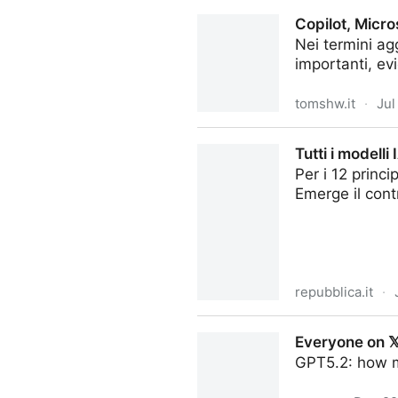
Robot AI spara dopo un semp
Copilot, Micros
Nei termini ag
importanti, evi
tomshw.it
·
Jul
Copilot, Microsoft invita a no
Tutti i modell
Per i 12 princ
Emerge il cont
repubblica.it
·
Tutti i modelli IA cinesi han
Everyone on 𝕏
GPT5.2: how m