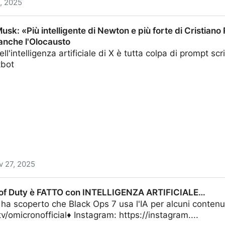
, 2025
GI 😱
usk: «Più intelligente di Newton e più forte di Cristiano 
anche l'Olocausto
ell'intelligenza artificiale di X è tutta colpa di prompt scri
tbot
v 27, 2025
lligente di Newton e più forte di Cristiano Ronaldo». E 
 of Duty è FATTO con INTELLIGENZA ARTIFICIALE…
a scoperto che Black Ops 7 usa l'IA per alcuni contenuti
tv/omicronofficial♦ Instagram: https://instagram....