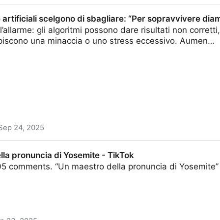
e artificiali scelgono di sbagliare: “Per sopravvivere dia
l’allarme: gli algoritmi possono dare risultati non corret
iscono una minaccia o uno stress eccessivo. Aumen…
Sep 24, 2025
celgono di sbagliare: “Per sopravvivere diamo 6 risposte e
la pronuncia di Yosemite - TikTok
105 comments. “Un maestro della pronuncia di Yosemite”