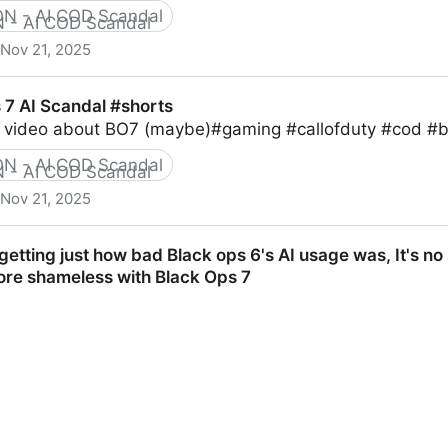
ON - AI COD Scandal
Nov 21, 2025
ATTO con INTELLIGENZA ARTIFICIALE…
 7 AI Scandal #shorts
st video about BO7 (maybe)#gaming #callofduty #cod #
ON - AI COD Scandal
Nov 21, 2025
 #shorts
getting just how bad Black ops 6's AI usage was, It's no
re shameless with Black Ops 7