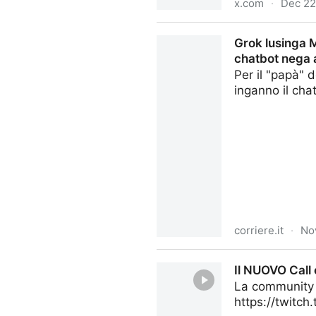
x.com
·
Dec 22
Everyone on 𝕏: GPT5.2 is A
Grok lusinga M
chatbot nega 
Per il "papà" d
inganno il cha
corriere.it
·
No
Grok lusinga Musk: «Più inte
Il NUOVO Call
l'Olocausto
La community h
https://twitch.