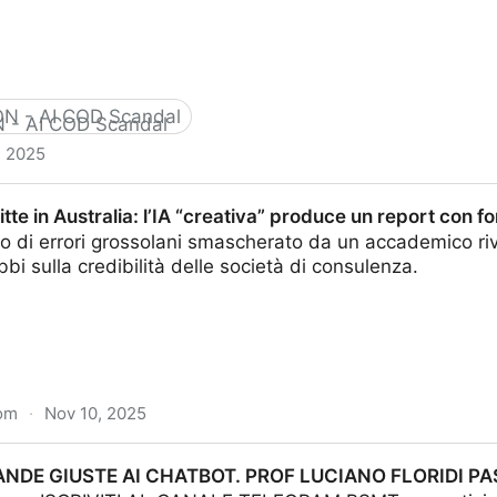
ON - AI COD Scandal
, 2025
how bad Black ops 6's AI usage was, It's no surprise Ac
tte in Australia: l’IA “creativa” produce un report con fo
o di errori grossolani smascherato da un accademico rive
bi sulla credibilità delle società di consulenza.
com
·
Nov 10, 2025
a: l’IA “creativa” produce un report con fonti inventate
ANDE GIUSTE AI CHATBOT. PROF LUCIANO FLORIDI PA