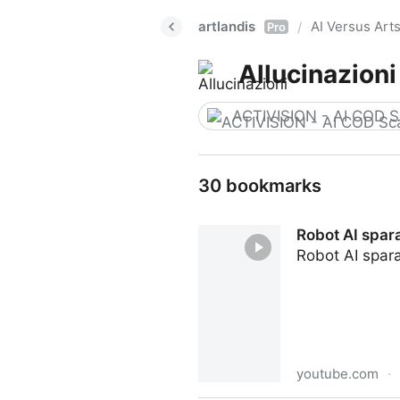
artlandis
AI Versus Art
/
Pro
Allucinazioni
ACTIVISION - AI COD S
30 bookmarks
Robot AI spara
Robot AI spara
youtube.com
·