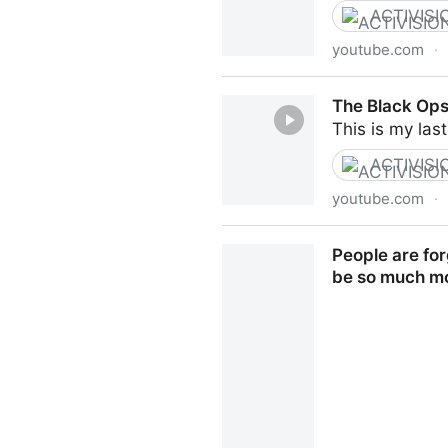
ACTIVISI
youtube.com
·
Il NUOVO Call of Duty è F
The Black Ops
This is my la
ACTIVISI
youtube.com
·
The Black Ops 7 AI Scandal
People are for
be so much mo