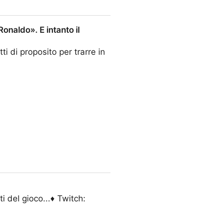
Ronaldo». E intanto il
tti di proposito per trarre in
intanto il chatbot nega anche
 del gioco...♦ Twitch: