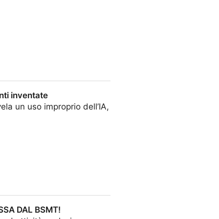
tivision would be so much more
nti inventate
la un uso improprio dell’IA,
SSA DAL BSMT!