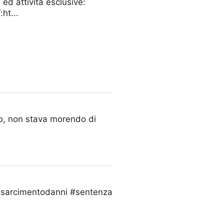
d attività esclusive:
ht...
MT!
.No, non stava morendo di
#risarcimentodanni #sentenza