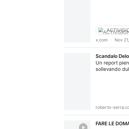
ACTIVISI
x.com
·
Nov 21
People are forgetting just 
Scandalo Deloi
shameless with Black Ops 7
Un report pien
sollevando dub
roberto-serra.
Scandalo Deloitte in Australi
FARE LE DOM