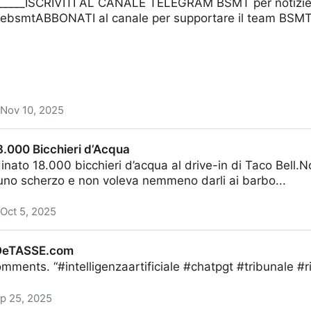
______ISCRIVITI AL CANALE TELEGRAM BSMT per notizie e
thebsmtABBONATI al canale per supportare il team BSMT:
Nov 10, 2025
AI CHATBOT. PROF LUCIANO FLORIDI PASSA DAL BS
8.000 Bicchieri d’Acqua
dinato 18.000 bicchieri d’acqua al drive-in di Taco Bell
uno scherzo e non voleva nemmeno darli ai barbo...
Oct 5, 2025
i d’Acqua
COeTASSE.com
omments. “#intelligenzaartificiale #chatpgt #tribunale 
p 25, 2025