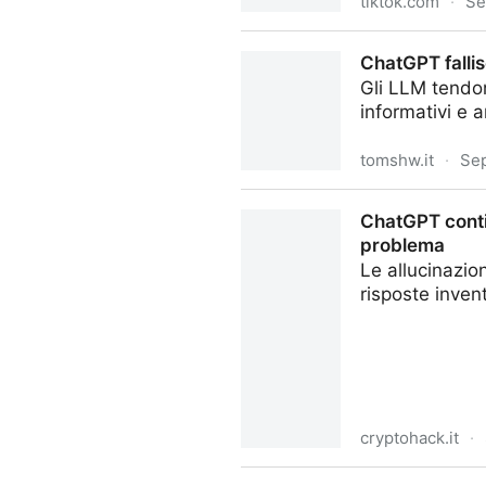
tiktok.com
·
Se
Un maestro della pronuncia 
ChatGPT fallis
Gli LLM tendono
informativi e a
tomshw.it
·
Sep
ChatGPT fallisce nel riassum
ChatGPT conti
problema
Le allucinazio
risposte inven
cryptohack.it
·
ChatGPT continua a sbagliar