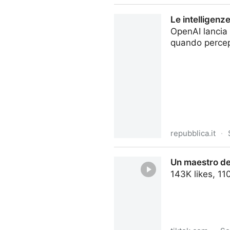
TikTok · FISCOeTASSE.com
Le intelligenz
OpenAI lancia 
quando percep
repubblica.it
·
Le intelligenze artificiali s
Un maestro del
143K likes, 1