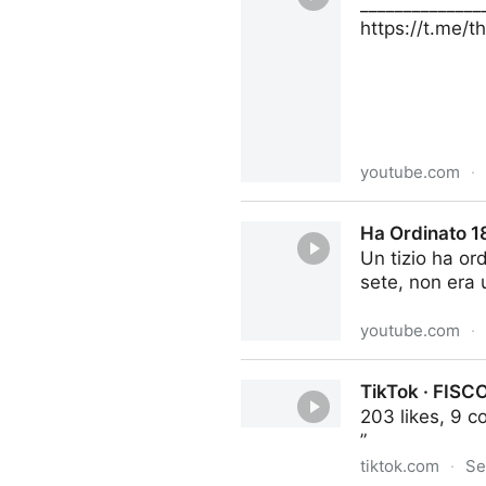
_____________
https://t.me/
youtube.com
·
FARE LE DOMANDE GIUSTE 
Ha Ordinato 1
Un tizio ha or
sete, non era 
youtube.com
·
Ha Ordinato 18.000 Bicchier
TikTok · FIS
203 likes, 9 c
”
tiktok.com
·
Se