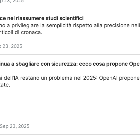
p 23, 2025
di Yosemite - TikTok
ce nel riassumere studi scientifici
 a privilegiare la semplicità rispetto alla precisione nel
rticoli di cronaca.
 23, 2025
ere studi scientifici
nua a sbagliare con sicurezza: ecco cosa propone OpenA
ni dell’IA restano un problema nel 2025: OpenAI propone 
tate.
Sep 23, 2025
e con sicurezza: ecco cosa propone OpenAI per risolver